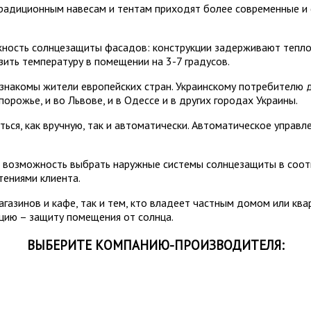
 традиционным навесам и тентам приходят более современные 
ость солнцезащиты фасадов: конструкции задерживают тепло з
ить температуру в помещении на 3-7 градусов.
накомы жители европейских стран. Украинскому потребителю д
апорожье, и во Львове, и в Одессе и в других городах Украины.
ься, как вручную, так и автоматически. Автоматическое управ
 возможность выбрать наружные системы солнцезащиты в соотв
тениями клиента.
азинов и кафе, так и тем, кто владеет частным домом или квар
цию – защиту помещения от солнца.
ВЫБЕРИТЕ КОМПАНИЮ-ПРОИЗВОДИТЕЛЯ: