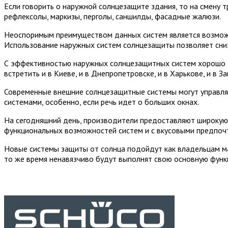
Если говорить о наружной солнцезащите здания, то на смену
рефлексолы, маркизы, перголы, саншилды, фасадные жалюзи.
Неоспоримым преимуществом данных систем является возможн
Использование наружных систем солнцезащиты позволяет сниз
С эффективностью наружных солнцезащитных систем хорошо з
встретить и в Киеве, и в Днепропетровске, и в Харькове, и в З
Современные внешние солнцезащитные системы могут управлят
системами, особенно, если речь идет о больших окнах.
На сегодняшний день, производители предоставляют широкую
функциональных возможностей систем и с вкусовыми предпоч
Новые системы защиты от солнца подойдут как владельцам маг
то же время ненавязчиво будут выполнят свою основную функ