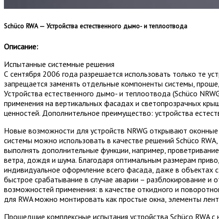
Schüco​ RWA — Устройства естественного дымо- и теплоотвода
Описание:
Испытанные системные решения
С сентября 2006 года разрешается использовать только те у
запрещается заменять отдельные компоненты системы, проше
Устройства естественного дымо- и теплоотвода (Schüco NRW
применения на вертикальных фасадах и светопрозрачных кры
ценностей. Дополнительное преимущество: устройства естес
Новые возможности для устройств NRWG открывают оконные с
системы можно использовать в качестве решений Schüco RWA,
выполнять дополнительные функции, например, проветривание
ветра, дождя и шума. Благодаря оптимальным размерам приво
индивидуальное оформление всего фасада, даже в объектах с
быстрое срабатывание в случае аварии – разблокирование и о
возможностей применения: в качестве откидного и поворотног
для RWA можно монтировать как простые окна, элементы лент
Прошедшие комплексные испытания устройства Schüco RWA с 