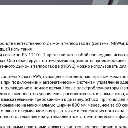
стройства естественного дымо- и теплоотвода (системы NRWG),
дшей испытания.
G) согласно EN 12101-2 представляют собой прошедшие испыт
шах. Они гарантируют оптимальную надежность проектирования
твенного дымо- и теплоотвода (NRWG) можно использовать для 
истемы Schüco AWS, оснащенные полностью скрытым мехатронн
 а при подключении к автоматическим системам управления зда
 и охлаждение в ночное время. Новые электроблокираторы (за
дов и компонентов управления, расположенных в фальце окна, 
 взыскательными требованиями к дизайну. Schüco TipTronic дл
ткрывание на максимальную ширину 800 мм менее, чем за 60 се
о окна с открыванием внутрь, а также верхнеподвесного окна с
очного остекления или устанавливать в стоечно-ригельные фас
накладными приводами являются системными решениями для раз