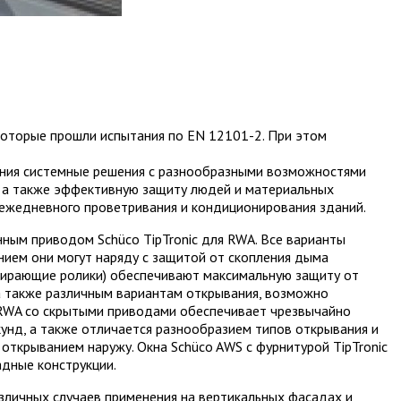
 которые прошли испытания по EN 12101-2. При этом
ания системные решения с разнообразными возможностями
, а также эффективную защиту людей и материальных
ежедневного проветривания и кондиционирования зданий.
ым приводом Schüco TipTronic для RWA. Все варианты
нием они могут наряду с защитой от скопления дыма
пирающие ролики) обеспечивают максимальную защиту от
а также различным вариантам открывания, возможно
я RWA со скрытыми приводами обеспечивает чрезвычайно
кунд, а также отличается разнообразием типов открывания и
 открыванием наружу. Окна Schüco AWS с фурнитурой TipTronic
адные конструкции.
личных случаев применения на вертикальных фасадах и