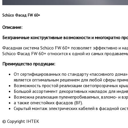
Schüco Фасад FW 60+
Описание:
Безграничные конструктивные возможности и многократно про
Фасадная система Schüco FW 60+ позволяет эффективно и на
Schüco Фасад FW 60+ относится к одной из самых продаваемы
Преимущество продукции:
От сертифицированных по стандарту «пассивного дома»
является оптимальным решением для любой сферы приме
Возможность простой реализации светопрозрачных кры
Большой ассортимент декоративных накладок для инди
Возможна реализация пуленепробиваемых, взломо- и вз
а также огнестойких фасадов (BF).
Скрытый монтаж электрических кабелей в фасадной сист
© Copyright ІНТЕК