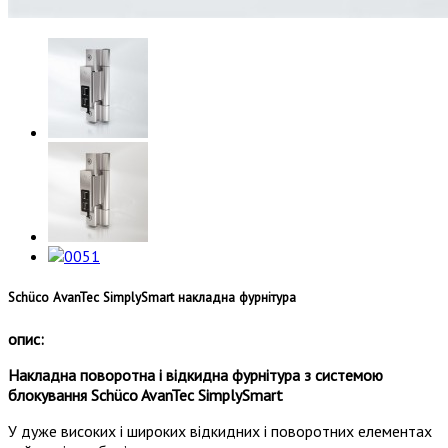
Schüco AvanTec SimplySmart накладна фурнітура
опис:
Накладна поворотна і відкидна фурнітура з системою
блокування Schüco AvanTec SimplySmart
У дуже високих і широких відкидних і поворотних елементах