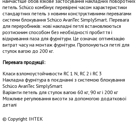
найчастіше обов’язкове застосування накладних поворотних
петель. Schüco комбінує перевірені часом характеристики
стандартних петель з новими конструктивними перевагами
системи блокування Schüco AvanTec SimplySmart. Перевага
для переробників: нові накладні петлі встановлюються
розтискним способом без необхідності пробиття і
відкривання паза для фурнітури. Це означає оптимізацію
витрат часу на монтаж фурнітури. Пропонуються петлі для
стулок вагою до 200 кг.
Перевага продукції:
Класи взломоустойчивости RC 1 N, RC 2 і RC 3
Накладна фурнітура в поєднанні з системою блокування
Schüco AvanTec SimplySmart
Варіанти петель для стулок вагою 60 кг, 90 кг і 200 кг
Можливе регулювання висоти за допомогою додаткової
деталі
© Copyright ІНТЕК